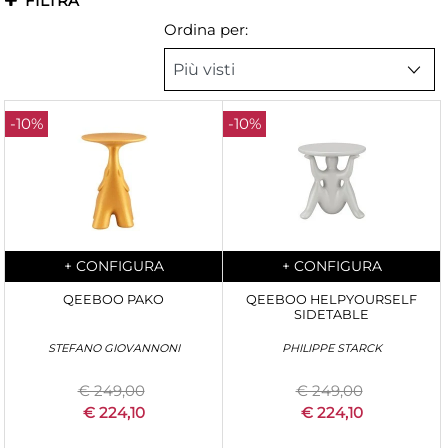
FILTRA
Ordina per:
-10%
-10%
Quantità
Quantità
+
CONFIGURA
+
CONFIGURA
QEEBOO PAKO
QEEBOO HELPYOURSELF
SIDETABLE
STEFANO GIOVANNONI
PHILIPPE STARCK
€ 249,00
€ 249,00
€ 224,10
€ 224,10