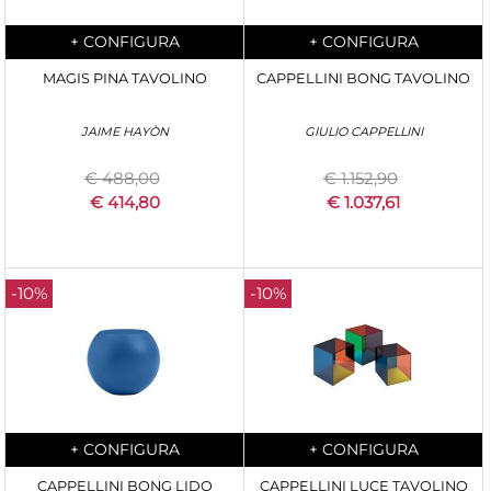
Quantità
Quantità
+
CONFIGURA
+
CONFIGURA
MAGIS PINA TAVOLINO
CAPPELLINI BONG TAVOLINO
JAIME HAYÒN
GIULIO CAPPELLINI
€ 488,00
€ 1.152,90
€ 414,80
€ 1.037,61
-10%
-10%
Quantità
Quantità
+
CONFIGURA
+
CONFIGURA
CAPPELLINI BONG LIDO
CAPPELLINI LUCE TAVOLINO