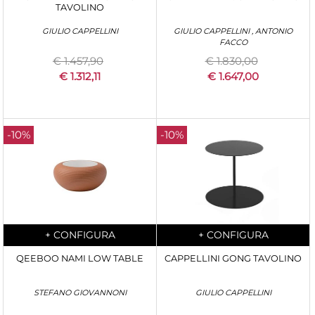
TAVOLINO
GIULIO CAPPELLINI
GIULIO CAPPELLINI , ANTONIO
FACCO
€ 1.457,90
€ 1.830,00
€ 1.312,11
€ 1.647,00
-10%
-10%
Quantità
Quantità
+
CONFIGURA
+
CONFIGURA
QEEBOO NAMI LOW TABLE
CAPPELLINI GONG TAVOLINO
STEFANO GIOVANNONI
GIULIO CAPPELLINI