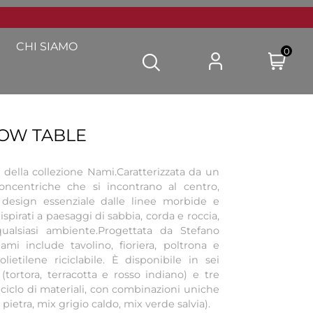
CHI SIAMO
0
OW TABLE
 della collezione Nami.Caratterizzata da un
ncentriche che si incontrano al centro,
 design essenziale dalle linee morbide e
 ispirati a paesaggi di sabbia, corda e roccia,
ualsiasi ambiente.Progettata da Stefano
ami include tavolino, fioriera, poltrona e
olietilene riciclabile. È disponibile in sei
 (tortora, terracotta e rosso indiano) e tre
riciclo di materiali, con combinazioni uniche
pietra, mix grigio caldo, mix verde salvia).