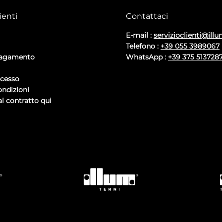
ienti
Contattaci
E-mail :
servizioclienti@illu
Telefono :
+39 055 3989067
pagamento
WhatsApp :
+39 375 513728
ecesso
ondizioni
l contratto qui