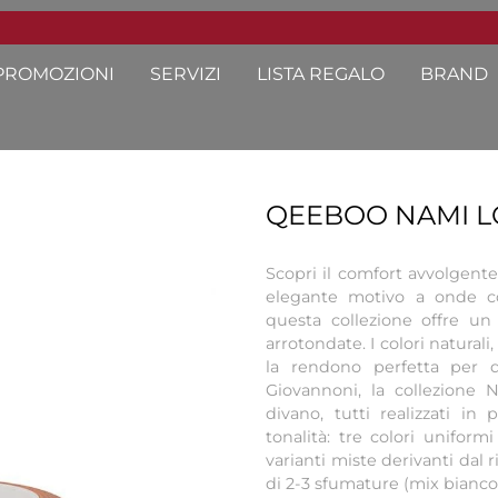
PROMOZIONI
SERVIZI
LISTA REGALO
BRAND
QEEBOO NAMI L
Scopri il comfort avvolgente
elegante motivo a onde co
questa collezione offre un
arrotondate. I colori naturali,
la rendono perfetta per q
Giovannoni, la collezione N
divano, tutti realizzati in p
tonalità: tre colori uniformi
varianti miste derivanti dal 
di 2-3 sfumature (mix bianco 