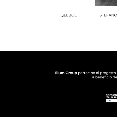
QEEBOO
STEFANO