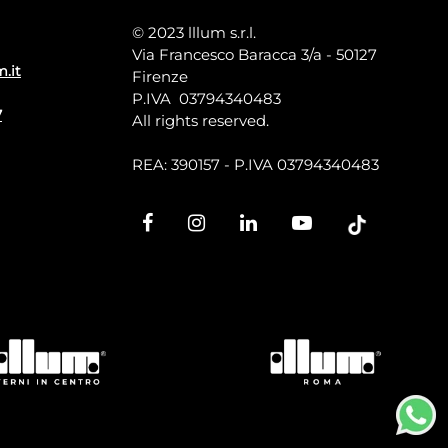
© 2023 lllum s.r.l.
Via Francesco Baracca 3/a - 50127
m.it
Firenze
P.IVA 03794340483
7
All rights reserved.
REA: 390157 - P.IVA 03794340483