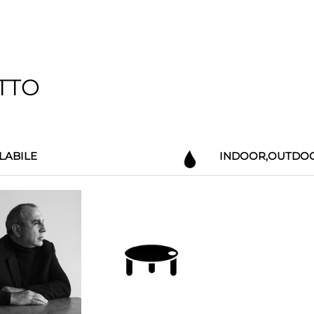
TTO
LABILE
INDOOR,OUTDO