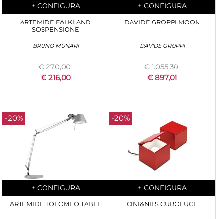
Quantità
Quantità
+
CONFIGURA
+
CONFIGURA
ARTEMIDE FALKLAND
DAVIDE GROPPI MOON
SOSPENSIONE
BRUNO MUNARI
DAVIDE GROPPI
€ 270,00
€ 1.055,30
€ 216,00
€ 897,01
-20%
-20%
Quantità
Quantità
+
CONFIGURA
+
CONFIGURA
ARTEMIDE TOLOMEO TABLE
CINI&NILS CUBOLUCE