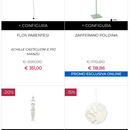
Quantità
Quantità
+
CONFIGURA
+
CONFIGURA
FLOS PARENTESI
ZAFFERANO POLDINA
ACHILLE CASTIGLIONI E PIO
MANZU
€ 390,00
€ 170,80
€ 351,00
€ 118,86
PROMO ESCLUSIVA ONLINE
-20%
-15%