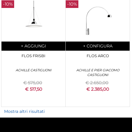
-10%
-10%
Quantità
Quantità
+
AGGIUNGI
+
CONFIGURA
FLOS FRISBI
FLOS ARCO
ACHILLE CASTIGLIONI
ACHILLE E PIER GIACOMO
CASTIGLIONI
€ 575,00
€ 2.650,00
€ 517,50
€ 2.385,00
Mostra altri risultati