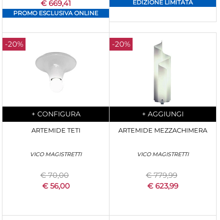
€ 669,41
EDIZIONE LIMITATA
PROMO ESCLUSIVA ONLINE
-20%
-20%
Quantità
Quantità
+
CONFIGURA
+
AGGIUNGI
ARTEMIDE TETI
ARTEMIDE MEZZACHIMERA
VICO MAGISTRETTI
VICO MAGISTRETTI
€ 70,00
€ 779,99
€ 56,00
€ 623,99