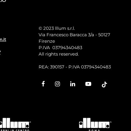
© 2023 lllum s.r.l.
Via Francesco Baracca 3/a - 50127
m.it
Firenze
P.IVA 03794340483
7
All rights reserved.
REA: 390157 - P.IVA 03794340483