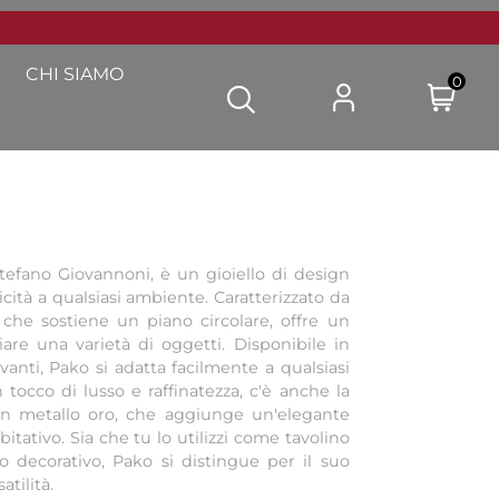
CHI SIAMO
0
Stefano Giovannoni, è un gioiello di design
cità a qualsiasi ambiente. Caratterizzato da
che sostiene un piano circolare, offre un
re una varietà di oggetti. Disponibile in
anti, Pako si adatta facilmente a qualsiasi
 tocco di lusso e raffinatezza, c'è anche la
 in metallo oro, che aggiunge un'elegante
bitativo. Sia che tu lo utilizzi come tavolino
 decorativo, Pako si distingue per il suo
atilità.