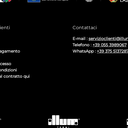
ienti
Contattaci
E-mail :
servizioclienti@illu
Telefono :
+39 055 3989067
pagamento
WhatsApp :
+39 375 513728
ecesso
ondizioni
l contratto qui