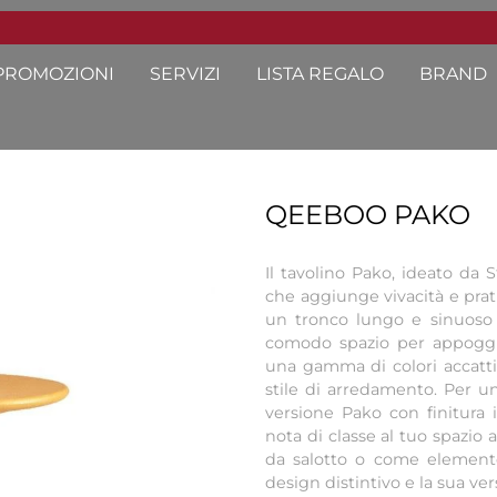
PROMOZIONI
SERVIZI
LISTA REGALO
BRAND
QEEBOO PAKO
Il tavolino Pako, ideato da 
che aggiunge vivacità e prati
un tronco lungo e sinuoso 
comodo spazio per appoggia
una gamma di colori accattiv
stile di arredamento. Per un
versione Pako con finitura
nota di classe al tuo spazio a
da salotto o come elemento
design distintivo e la sua vers