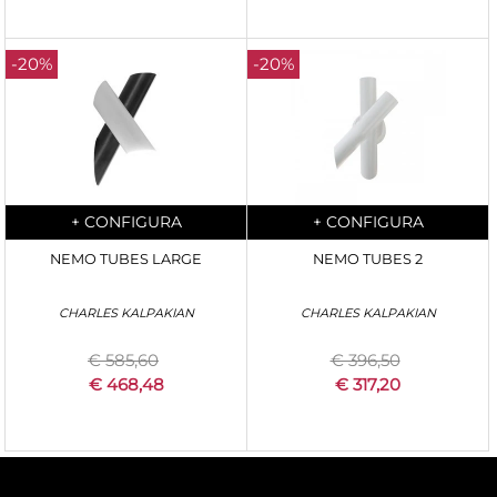
-20%
-20%
Quantità
Quantità
+
CONFIGURA
+
CONFIGURA
NEMO TUBES LARGE
NEMO TUBES 2
CHARLES KALPAKIAN
CHARLES KALPAKIAN
€ 585,60
€ 396,50
€ 468,48
€ 317,20