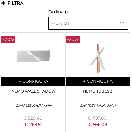
FILTRA
Ordina per:
-20%
-20%
Quantità
Quantità
+
CONFIGURA
+
CONFIGURA
NEMO WALL SHADOW
NEMO TUBES 3
CHARLES KALPAKIAN
CHARLES KALPAKIAN
€ 329,40
€ 707,60
€ 263,52
€ 566,08