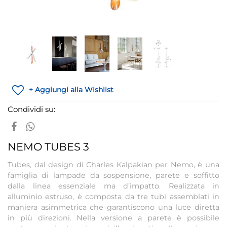
+ Aggiungi alla Wishlist
Condividi su:
NEMO TUBES 3
Tubes, dal design di Charles Kalpakian per Nemo, è una
famiglia di lampade da sospensione, parete e soffitto
dalla linea essenziale ma d’impatto. Realizzata in
alluminio estruso, è composta da tre tubi assemblati in
maniera asimmetrica che garantiscono una luce diretta
in più direzioni. Nella versione a parete è possibile