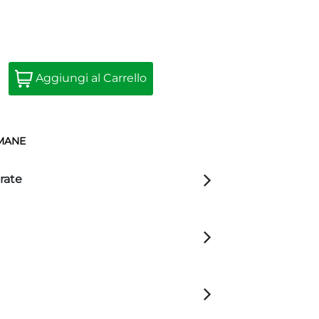
Quantità
Aggiungi al Carrello
IMANE
rate