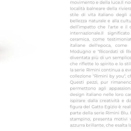
movimento e della luce.Il n
località balneare della riv
stile di vita italiano degl
bellezza naturale e alla cu
dell’impatto che l'arte e i
internazionale.Il signific
ceramica, come testimoniat
italiane dell'epoca, com
Modugno e "Ricordati di Ri
diventata più di un semplic
che riflette lo spirito e lo s
la serie Rimini continua a ev
collezione "Rimini by you", 
Questi pezzi, pur rimanendo
permettono agli appassion
design italiano nelle loro ca
ispirare dalla creatività e
figura del Gatto Egizio è reali
parte della serie Rimini Blu.
stampino, presenta motivi va
azzurra brillante, che esalta 