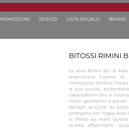
PROMOZIONI
SERVIZI
LISTA REGALO
BRAND
BITOSSI RIMINI 
La serie Rimini Blu di Aldo
straordinaria fusione di
innovazione stilistica. Creat
la sua unicità, profondame
italiana.Rimini Blu si ricon
motivi geometrici e astratti
dettagli, arricchiti da tocc
emergono con magia dopo la 
si riflette sul mare. Quest
qualità affascinante, qua