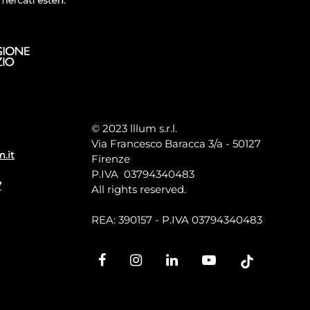
© 2023 lllum s.r.l.
Via Francesco Baracca 3/a - 50127
m.it
Firenze
P.IVA 03794340483
7
All rights reserved.
REA: 390157 - P.IVA 03794340483