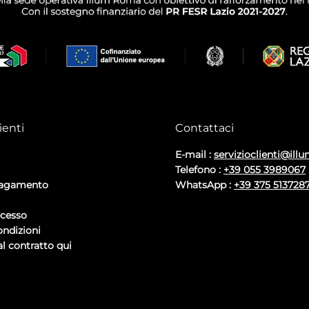
ienti
Contattaci
E-mail :
servizioclienti@illu
Telefono :
+39 055 3989067
pagamento
WhatsApp :
+39 375 513728
ecesso
ondizioni
l contratto qui