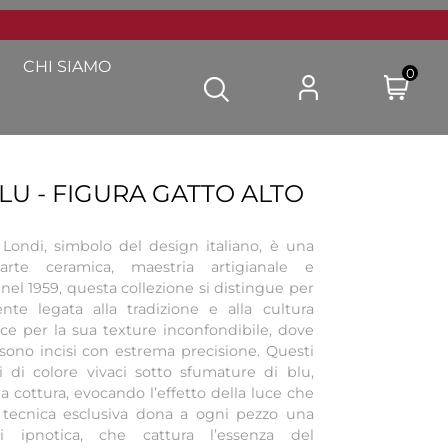
CHI SIAMO
0
BLU - FIGURA GATTO ALTO
 Londi, simbolo del design italiano, è una
 arte ceramica, maestria artigianale e
a nel 1959, questa collezione si distingue per
nte legata alla tradizione e alla cultura
osce per la sua texture inconfondibile, dove
 sono incisi con estrema precisione. Questi
hi di colore vivaci sotto sfumature di blu,
cottura, evocando l’effetto della luce che
a tecnica esclusiva dona a ogni pezzo una
si ipnotica, che cattura l’essenza del