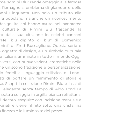
ome "Rimini Blu" rende omaggio alla famosa
iera Romagnola, emblema di glamour e dello
i anni Cinquanta. Non solo un tributo alla
ltura popolare, ma anche un riconoscimento
l design italiani hanno avuto nel panorama
ato culturale di Rimini Blu trascende la
o dalla sua citazione in celebri canzoni
e "Nel blu dipinto di blu" di Domenico
mini" di Fred Buscaglione. Questa serie è
e oggetto di design, è un simbolo culturale
tile italiani, ammirato in tutto il mondo.Oggi,
olversi, con nuove varianti cromatiche nella
che uniscono tradizione e personalizzazione.
 fedeli al linguaggio stilistico di Londi,
ati di portare un frammento di storia e
se. Scopri la collezione Rimini Blu e lasciati
 dall’eleganza senza tempo di Aldo Londi.La
zzata a colaggio in argilla bianca refrattaria,
 Il decoro, eseguito con incisione manuale a
riati e viene rifinito sotto una cristallina
la finezza e la luminosità del pezzo.