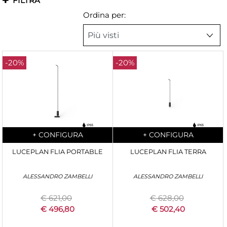
FILTRA
Ordina per:
-20%
-20%
Quantity
Quantity
+
CONFIGURA
+
CONFIGURA
LUCEPLAN FLIA PORTABLE
LUCEPLAN FLIA TERRA
ALESSANDRO ZAMBELLI
ALESSANDRO ZAMBELLI
€ 621,00
€ 628,00
€ 496,80
€ 502,40