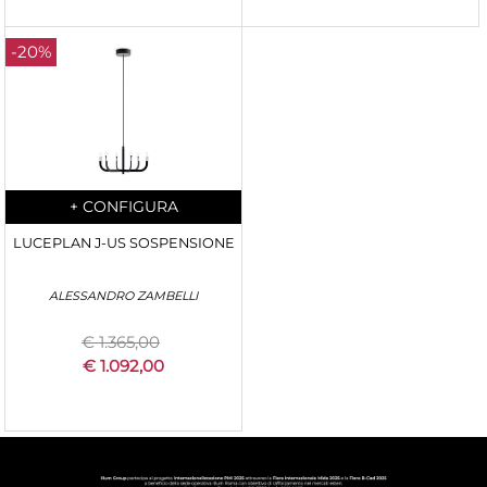
-20%
Quantity
+
CONFIGURA
LUCEPLAN J-US SOSPENSIONE
ALESSANDRO ZAMBELLI
€ 1.365,00
€ 1.092,00