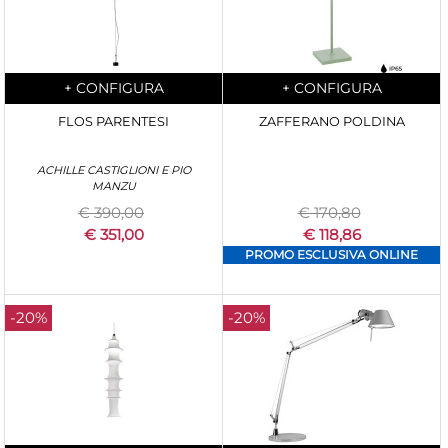
Quantity
Quantity
+
CONFIGURA
+
CONFIGURA
FLOS PARENTESI
ZAFFERANO POLDINA
ACHILLE CASTIGLIONI E PIO
MANZU
€ 390,00
€ 170,80
€ 351,00
€ 118,86
PROMO ESCLUSIVA ONLINE
-20%
-20%