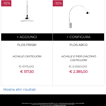
-10%
-10%
Quantity
Quantity
+
AGGIUNGI
+
CONFIGURA
FLOS FRISBI
FLOS ARCO
ACHILLE CASTIGLIONI
ACHILLE E PIER GIACOMO
CASTIGLIONI
€ 575,00
€ 2.650,00
€ 517,50
€ 2.385,00
Mostra altri risultati