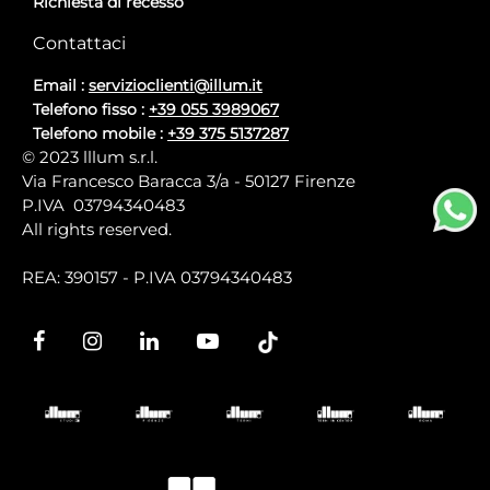
Richiesta di recesso
Contattaci
Email :
servizioclienti@illum.it
Telefono fisso :
+39 055 3989067
Telefono mobile :
+39 375 5137287
© 2023 lllum s.r.l.
Via Francesco Baracca 3/a - 50127 Firenze
P.IVA 03794340483
All rights reserved.
REA: 390157 - P.IVA 03794340483