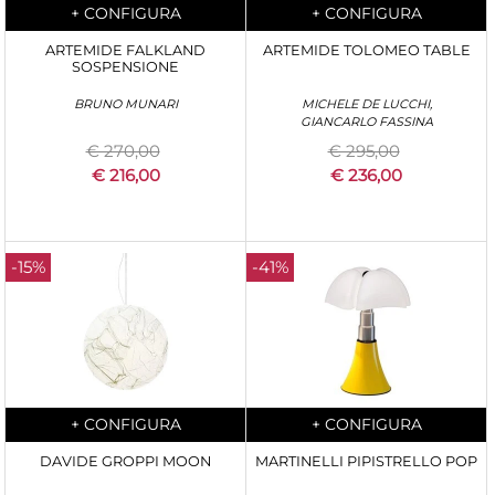
Quantity
Quantity
+
CONFIGURA
+
CONFIGURA
ARTEMIDE FALKLAND
ARTEMIDE TOLOMEO TABLE
SOSPENSIONE
BRUNO MUNARI
MICHELE DE LUCCHI,
GIANCARLO FASSINA
€ 270,00
€ 295,00
€ 216,00
€ 236,00
-15%
-41%
Quantity
Quantity
+
CONFIGURA
+
CONFIGURA
DAVIDE GROPPI MOON
MARTINELLI PIPISTRELLO POP