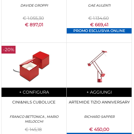
DAVIDE GROPPI
GAE AULENTI
€ 1.055,30
€ 1.134,60
€ 897,01
€ 669,41
PROMO ESCLUSIVA ONLINE
-20%
Quantity
Quantity
+
CONFIGURA
+
AGGIUNGI
CINI&NILS CUBOLUCE
ARTEMIDE TIZIO ANNIVERSARY
FRANCO BETTONICA , MARIO
RICHARD SAPPER
MELOCCHI
€ 145,18
€ 450,00