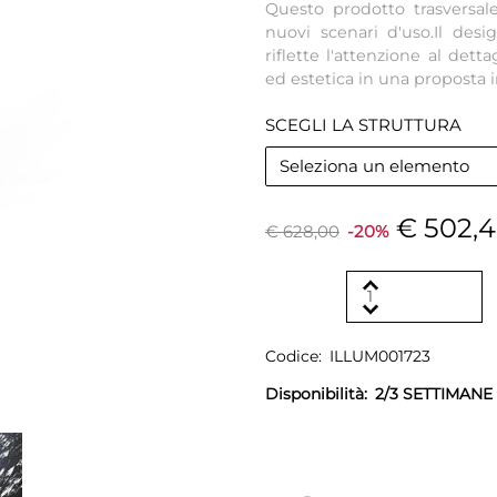
Questo prodotto trasversale
nuovi scenari d'uso.Il desi
riflette l'attenzione al dett
ed estetica in una proposta i
SCEGLI LA STRUTTURA
Seleziona un elemento
€ 502,
€ 628,00
-20%
Codice:
ILLUM001723
Disponibilità:
2/3 SETTIMANE