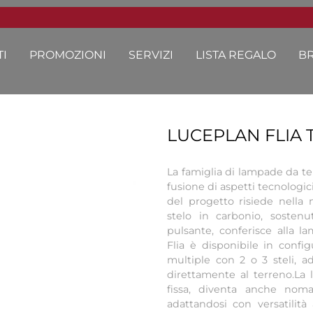
I
PROMOZIONI
SERVIZI
LISTA REGALO
B
LUCEPLAN FLIA 
La famiglia di lampade da ter
fusione di aspetti tecnologic
del progetto risiede nella 
stelo in carbonio, sosten
pulsante, conferisce alla la
Flia è disponibile in confi
multiple con 2 o 3 steli, a
direttamente al terreno.La 
fissa, diventa anche nomad
adattandosi con versatilit