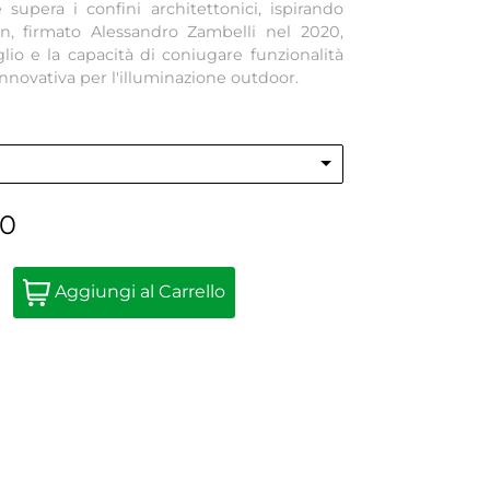
 supera i confini architettonici, ispirando
gn, firmato Alessandro Zambelli nel 2020,
aglio e la capacità di coniugare funzionalità
nnovativa per l'illuminazione outdoor.
40
Quantity
Aggiungi al Carrello