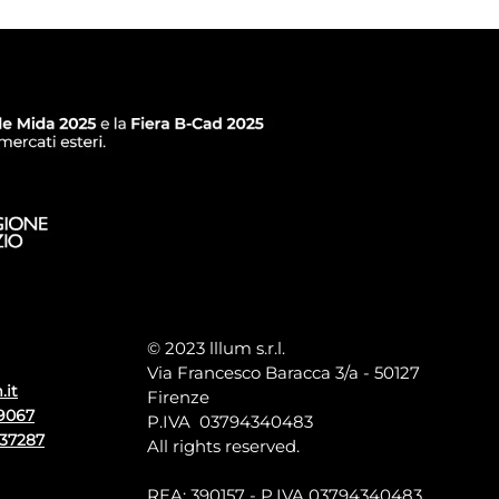
© 2023 lllum s.r.l.
Via Francesco Baracca 3/a - 50127
.it
Firenze
9067
P.IVA 03794340483
137287
All rights reserved.
REA: 390157 - P.IVA 03794340483