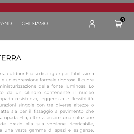
0
RAND
CHI SIAMO
TERRA
ra outdoor Flia si distingue per l'abilissima
i e un'espressione formale rigorosa. Il cuore
miniaturizzazione della fonte luminosa. Lo
uto da un cilindro contenente il nucleo
mpada resistenza, leggerezza e flessibilità.
gurazioni singole con tre diverse altezze o
datte sia per il fissaggio a pavimento che
lampada Flia, oltre a essere una soluzione
e grazie alla sua versione ricaricabile,
à a una vasta gamma di spazi e esigenze.