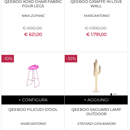
QEEBOO XOXO CHAIR FABRIC
QEEBOO GIRAFFE IN LOVE
FOUR LEGS
WALL
NIKA ZUPANC
MARCANTONIO
€ 690,00
€ 1.990,00
€ 621,00
€ 1.791,00
-10%
-10%
Quantity
Quantity
+
CONFIGURA
+
AGGIUNGI
QEEBOO FILICUDI STOOL
QEEBOO SAGUARO LAMP
OUTDOOR
MARCANTONIO
STEFANO GIOVANNONI