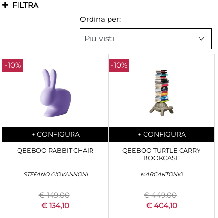
FILTRA
Ordina per:
-10%
-10%
Quantity
Quantity
+
CONFIGURA
+
CONFIGURA
QEEBOO RABBIT CHAIR
QEEBOO TURTLE CARRY
BOOKCASE
STEFANO GIOVANNONI
MARCANTONIO
€ 149,00
€ 449,00
€ 134,10
€ 404,10