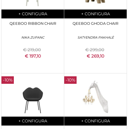
Quantity
Quantity
+
CONFIGURA
+
CONFIGURA
QEEBOO RIBBON CHAIR
QEEBOO GHODA CHAIR
NIKA ZUPANC
SATYENDRA PAKHALÈ
€ 219,00
€ 299,00
€ 197,10
€ 269,10
-10%
-10%
Quantity
Quantity
+
CONFIGURA
+
CONFIGURA