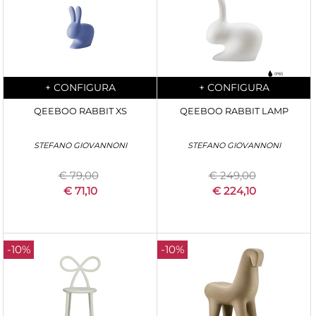
Quantity
Quantity
+
CONFIGURA
+
CONFIGURA
QEEBOO RABBIT XS
QEEBOO RABBIT LAMP
STEFANO GIOVANNONI
STEFANO GIOVANNONI
€ 79,00
€ 249,00
€ 71,10
€ 224,10
-10%
-10%