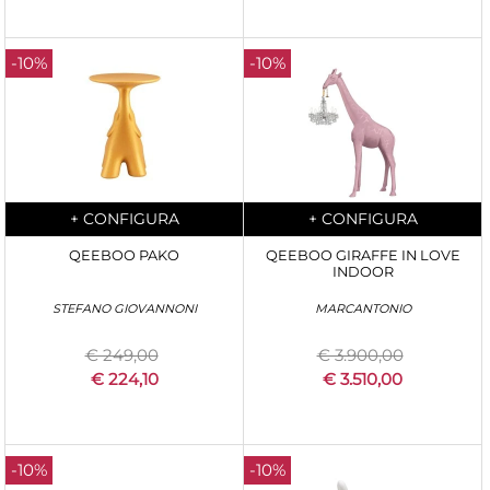
-10%
-10%
Quantity
Quantity
+
CONFIGURA
+
CONFIGURA
QEEBOO PAKO
QEEBOO GIRAFFE IN LOVE
INDOOR
STEFANO GIOVANNONI
MARCANTONIO
€ 249,00
€ 3.900,00
€ 224,10
€ 3.510,00
-10%
-10%