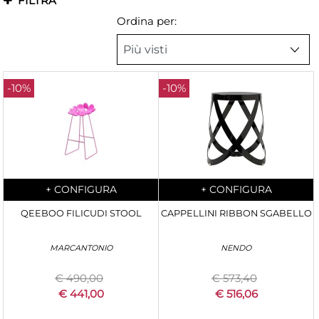
FILTRA
Ordina per:
-10%
-10%
Quantità
Quantità
+
CONFIGURA
+
CONFIGURA
QEEBOO FILICUDI STOOL
CAPPELLINI RIBBON SGABELLO
MARCANTONIO
NENDO
€ 490,00
€ 573,40
€ 441,00
€ 516,06