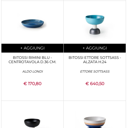
Quantità
Quantità
+
AGGIUNGI
+
AGGIUNGI
BITOSSI RIMINI BLU -
BITOSSI ETTORE SOTTSASS -
CENTROTAVOLA D.36 CM.
ALZATA H.24
ALDO LONDI
ETTORE SOTTSASS
€ 170,80
€ 640,50