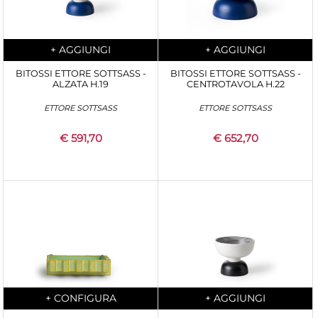
Quantità
Quantità
+
AGGIUNGI
+
AGGIUNGI
BITOSSI ETTORE SOTTSASS -
BITOSSI ETTORE SOTTSASS -
ALZATA H.19
CENTROTAVOLA H.22
ETTORE SOTTSASS
ETTORE SOTTSASS
€ 591,70
€ 652,70
Quantità
Quantità
+
CONFIGURA
+
AGGIUNGI