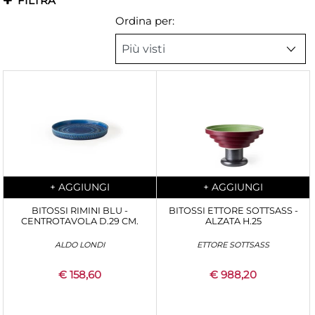
FILTRA
Ordina per:
Quantità
Quantità
+
AGGIUNGI
+
AGGIUNGI
BITOSSI RIMINI BLU -
BITOSSI ETTORE SOTTSASS -
CENTROTAVOLA D.29 CM.
ALZATA H.25
ALDO LONDI
ETTORE SOTTSASS
€ 158,60
€ 988,20