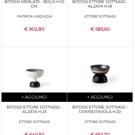
BITOSSI MERLATE - BOLO H.10
BITOSSI ETTORE SOTTSASS -
CM.
ALZATA H.18
PATRICIA URQUIOLA
ETTORE SOTTSASS
€ 902,80
€ 585,60
Quantità
Quantità
+
AGGIUNGI
+
AGGIUNGI
BITOSSI ETTORE SOTTSASS -
BITOSSI ETTORE SOTTSASS -
ALZATA H.23
CENTROTAVOLA H.20
ETTORE SOTTSASS
ETTORE SOTTSASS
€ 640,50
€ 652,70