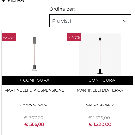
FILTRA
Ordina per:
-20%
-20%
Quantità
Quantità
+
CONFIGURA
+
CONFIGURA
MARTINELLI DIA OSPENSIONE
MARTINELLI DIA TERRA
SIMON SCHMITZ
SIMON SCHMITZ
€ 707,60
€ 1.525,00
€ 566,08
€ 1.220,00