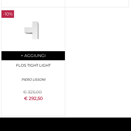
-10%
Quantità
+
AGGIUNGI
FLOS TIGHT LIGHT
PIERO LISSONI
€ 325,00
€ 292,50