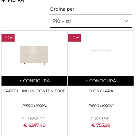
FILTRA
Ordina per:
-10%
-10%
Quantità
Quantità
+
CONFIGURA
+
CONFIGURA
CAPPELLINI UNI CONTENITORE
FLOS CLARA
PIERO LISSONI
PIERO LISSONI
€ 7.686,00
€ 839,99
€ 6.917,40
€ 755,99