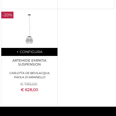
-20%
Quantità
+
CONFIGURA
ARTEMIDE EMPATIA
SUSPENSION
CARLOTTA DE BEVILACQUA,
PAOLA DI ARIANELLO
€ 785,00
€ 628,00