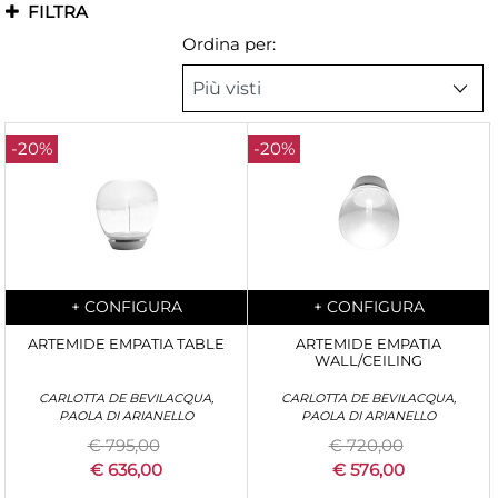
FILTRA
Ordina per:
-20%
-20%
Quantità
Quantità
+
CONFIGURA
+
CONFIGURA
ARTEMIDE EMPATIA TABLE
ARTEMIDE EMPATIA
WALL/CEILING
CARLOTTA DE BEVILACQUA,
CARLOTTA DE BEVILACQUA,
PAOLA DI ARIANELLO
PAOLA DI ARIANELLO
€ 795,00
€ 720,00
€ 636,00
€ 576,00