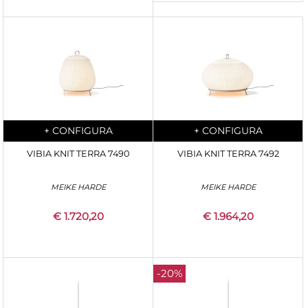
Quantità
Quantità
+
CONFIGURA
+
CONFIGURA
VIBIA KNIT TERRA 7490
VIBIA KNIT TERRA 7492
MEIKE HARDE
MEIKE HARDE
€ 1.720,20
€ 1.964,20
-20%