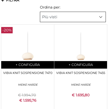
FILTRA
Ordina per:
-20%
Quantità
Quantità
+
CONFIGURA
+
CONFIGURA
VIBIA KNIT SOSPENSIONE 7470
VIBIA KNIT SOSPENSIONE 7455
MEIKE HARDE
MEIKE HARDE
€ 1.994,70
€ 1.695,80
€ 1.595,76