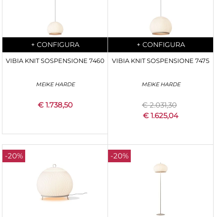
Quantità
Quantità
+
CONFIGURA
+
CONFIGURA
VIBIA KNIT SOSPENSIONE 7460
VIBIA KNIT SOSPENSIONE 7475
MEIKE HARDE
MEIKE HARDE
€ 1.738,50
€ 2.031,30
€ 1.625,04
-20%
-20%