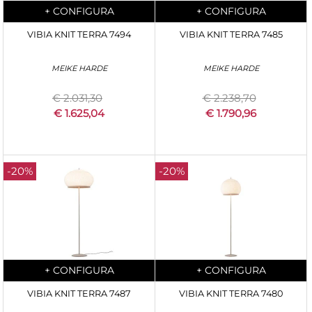
Quantità
Quantità
+
CONFIGURA
+
CONFIGURA
VIBIA KNIT TERRA 7494
VIBIA KNIT TERRA 7485
MEIKE HARDE
MEIKE HARDE
€ 2.031,30
€ 2.238,70
€ 1.625,04
€ 1.790,96
-20%
-20%
Quantità
Quantità
+
CONFIGURA
+
CONFIGURA
VIBIA KNIT TERRA 7487
VIBIA KNIT TERRA 7480