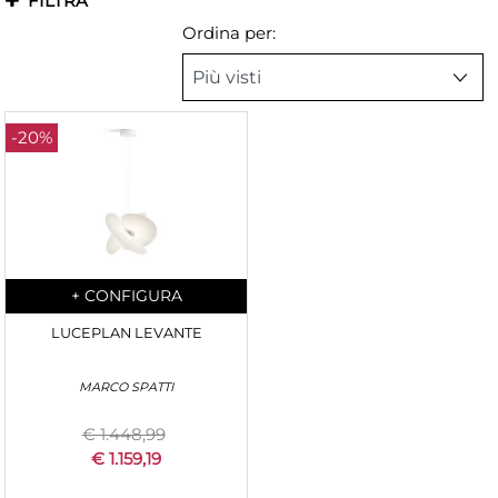
FILTRA
Ordina per:
-20%
Quantità
+
CONFIGURA
LUCEPLAN LEVANTE
MARCO SPATTI
€ 1.448,99
€ 1.159,19