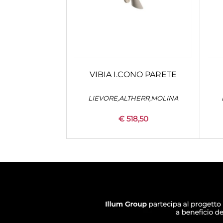
VIBIA I.CONO PARETE
LIEVORE,ALTHERR,MOLINA
€ 518,50
Quantità
+
CONFIGURA