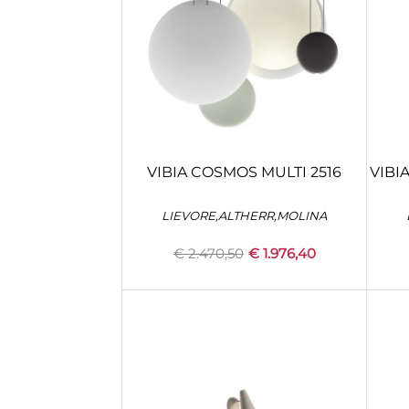
VIBIA COSMOS MULTI 2516
VIBI
LIEVORE,ALTHERR,MOLINA
€ 2.470,50
€ 1.976,40
Quantità
+
CONFIGURA