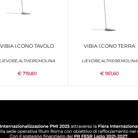
VIBIA I.CONO TAVOLO
VIBIA I.CONO TERRA
LIEVORE,ALTHERR,MOLINA
LIEVORE,ALTHERR,MOLINA
€ 719,80
€ 951,60
Quantità
Quantità
+
CONFIGURA
+
CONFIGURA