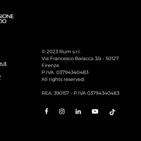
© 2023 lllum s.r.l.
Via Francesco Baracca 3/a - 50127
m.it
Firenze
P.IVA 03794340483
7
All rights reserved.
REA: 390157 - P.IVA 03794340483