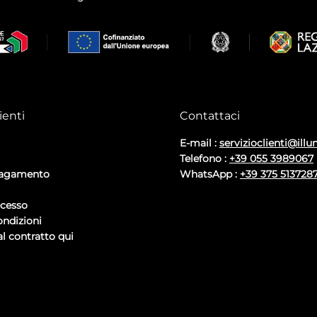
ienti
Contattaci
E-mail :
servizioclienti@illu
Telefono :
+39 055 3989067
pagamento
WhatsApp :
+39 375 513728
ecesso
ondizioni
l contratto qui