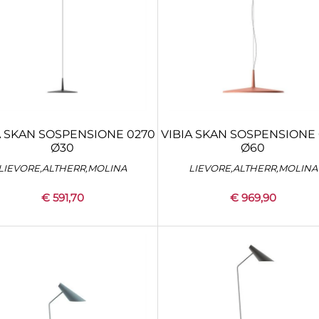
A SKAN SOSPENSIONE 0270
VIBIA SKAN SOSPENSIONE 
Ø30
Ø60
LIEVORE,ALTHERR,MOLINA
LIEVORE,ALTHERR,MOLINA
€ 591,70
€ 969,90
Quantità
Quantità
+
CONFIGURA
+
CONFIGURA