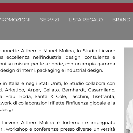
PROMOZIONI
SERVIZI
LISTA REGALO
BRAND
eannette Altherr e Manel Molina, lo Studio Lievore
a eccellenza nell'industrial design, consulenza e
luzioni su misura per le aziende, con un'ampia gamma
 design d'interni, packaging e industrial design.
in Italia e negli Stati Uniti, lo Studio collabora con
 Arketipo, Arper, Bellato, Bernhardt, Casamilano,
a Frau, Roda, Santa & Cole, Tacchini, Tisettanta,
twork di collaborazioni riflette l'influenza globale e la
design.
io Lievore Altherr Molina è fortemente impegnato
ri, workshop e conferenze presso diverse università