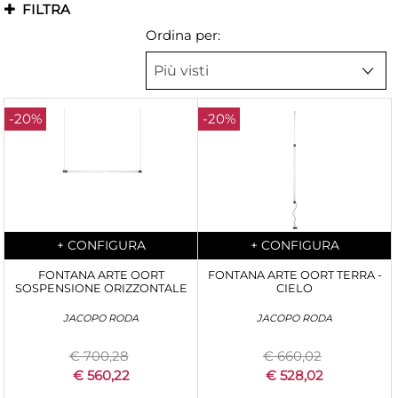
FILTRA
Ordina per:
-20%
-20%
Quantità
Quantità
+
CONFIGURA
+
CONFIGURA
FONTANA ARTE OORT
FONTANA ARTE OORT TERRA -
SOSPENSIONE ORIZZONTALE
CIELO
JACOPO RODA
JACOPO RODA
€ 700,28
€ 660,02
€ 560,22
€ 528,02