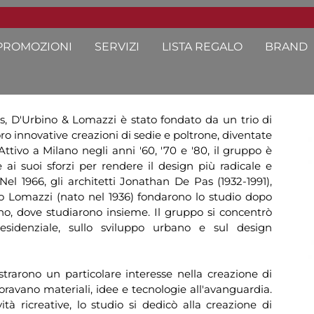
PROMOZIONI
SERVIZI
LISTA REGALO
BRAND
s, D'Urbino & Lomazzi è stato fondato da un trio di
oro innovative creazioni di sedie e poltrone, diventate
Attivo a Milano negli anni '60, '70 e '80, il gruppo è
 ai suoi sforzi per rendere il design più radicale e
Nel 1966, gli architetti Jonathan De Pas (1932-1991),
o Lomazzi (nato nel 1936) fondarono lo studio dopo
lano, dove studiarono insieme. Il gruppo si concentrò
e residenziale, sullo sviluppo urbano e sul design
strarono un particolare interesse nella creazione di
oravano materiali, idee e tecnologie all'avanguardia.
vità ricreative, lo studio si dedicò alla creazione di