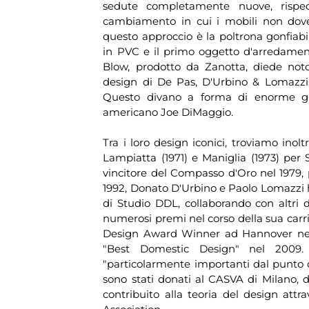
sedute completamente nuove, rispec
cambiamento in cui i mobili non dove
questo approccio è la poltrona gonfiabi
in PVC e il primo oggetto d'arredamento
Blow, prodotto da Zanotta, diede notor
design di De Pas, D'Urbino & Lomazzi 
Questo divano a forma di enorme g
americano Joe DiMaggio.
Tra i loro design iconici, troviamo inol
Lampiatta (1971) e Maniglia (1973) per 
vincitore del Compasso d'Oro nel 1979,
1992, Donato D'Urbino e Paolo Lomazzi h
di Studio DDL, collaborando con altri d
numerosi premi nel corso della sua carriera
Design Award Winner ad Hannover nel
"Best Domestic Design" nel 2009. N
"particolarmente importanti dal punto di
sono stati donati al CASVA di Milano, do
contribuito alla teoria del design attra