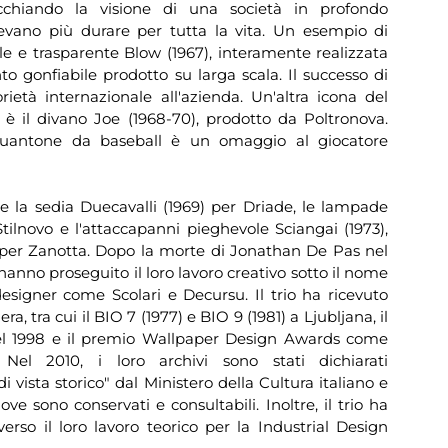
chiando la visione di una società in profondo
vano più durare per tutta la vita. Un esempio di
le e trasparente Blow (1967), interamente realizzata
 gonfiabile prodotto su larga scala. Il successo di
ietà internazionale all'azienda. Un'altra icona del
è il divano Joe (1968-70), prodotto da Poltronova.
uantone da baseball è un omaggio al giocatore
tre la sedia Duecavalli (1969) per Driade, le lampade
Stilnovo e l'attaccapanni pieghevole Sciangai (1973),
 per Zanotta. Dopo la morte di Jonathan De Pas nel
anno proseguito il loro lavoro creativo sotto il nome
esigner come Scolari e Decursu. Il trio ha ricevuto
, tra cui il BIO 7 (1977) e BIO 9 (1981) a Ljubljana, il
 1998 e il premio Wallpaper Design Awards come
el 2010, i loro archivi sono stati dichiarati
 vista storico" dal Ministero della Cultura italiano e
ve sono conservati e consultabili. Inoltre, il trio ha
verso il loro lavoro teorico per la Industrial Design