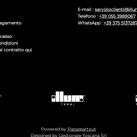
E-mail :
servizioclienti@illu
Telefono :
+39 055 3989067
pagamento
WhatsApp :
+39 375 513728
ecesso
ondizioni
l contratto qui
Powered by
Passepartout
Designed by Gestionale Toscana Srl