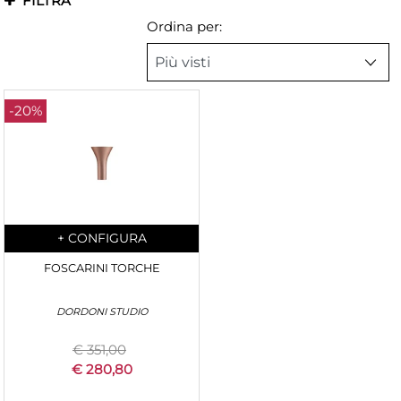
FILTRA
Ordina per:
-20%
Quantità
+
CONFIGURA
FOSCARINI TORCHE
DORDONI STUDIO
€ 351,00
€ 280,80