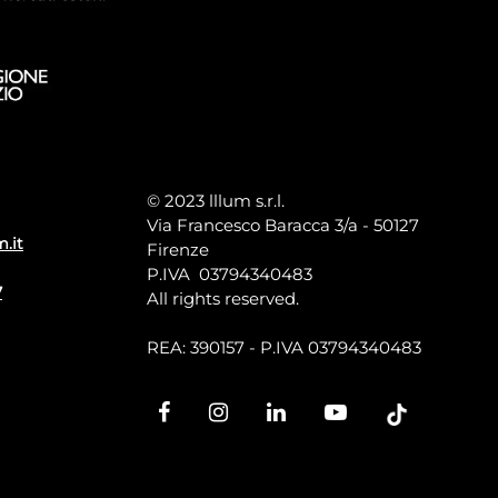
© 2023 lllum s.r.l.
Via Francesco Baracca 3/a - 50127
m.it
Firenze
P.IVA 03794340483
7
All rights reserved.
REA: 390157 - P.IVA 03794340483