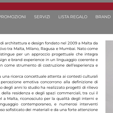
PROMOZIONI
SERVIZI
LISTA REGALO
BRAND
i architettura e design fondato nel 2009 a Malta da
 attivo tra Malta, Milano, Ragusa e Mumbai. Nato come
 distingue per un approccio progettuale che integra
design e brand experience in un linguaggio coerente e
sign come strumento di costruzione dell’esperienza e
una ricerca concettuale attenta ai contesti culturali
e percezione emotiva concorrono alla definizione di
 degli anni lo studio ha realizzato progetti di rilievo
 della residenza e degli spazi commerciali, tra cui il
 Malta, riconosciuto per la qualità degli interni e
e linguaggio contemporaneo, e numerosi interventi
 uso sofisticato dei materiali e da una forte attenzione