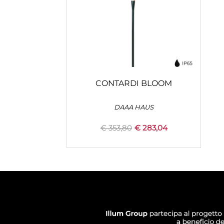
CONTARDI BLOOM
DAAA HAUS
€ 353,80
€ 283,04
Quantità
+
CONFIGURA