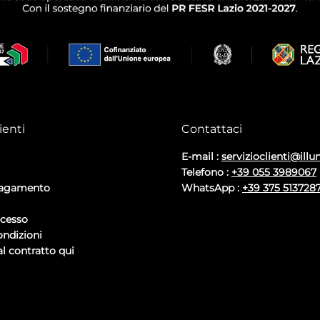
ienti
Contattaci
E-mail :
servizioclienti@illu
Telefono :
+39 055 3989067
pagamento
WhatsApp :
+39 375 513728
ecesso
ondizioni
l contratto qui