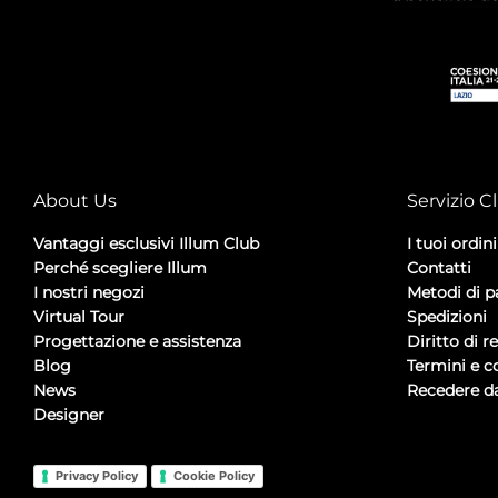
About Us
Servizio Cl
Vantaggi esclusivi Illum Club
I tuoi ordini
Perché scegliere Illum
Contatti
I nostri negozi
Metodi di 
Virtual Tour
Spedizioni
Progettazione e assistenza
Diritto di r
Blog
Termini e c
News
Recedere da
Designer
Privacy Policy
Cookie Policy