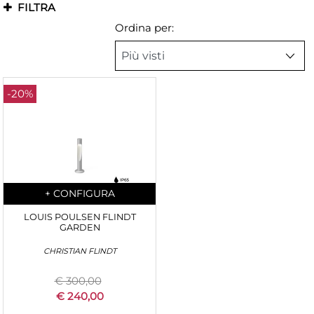
FILTRA
Ordina per:
-20%
Quantità
+
CONFIGURA
LOUIS POULSEN FLINDT
GARDEN
CHRISTIAN FLINDT
€ 300,00
€ 240,00