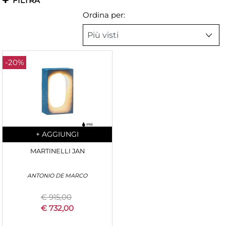
FILTRA
Ordina per:
-20%
Quantità
+
AGGIUNGI
MARTINELLI JAN
ANTONIO DE MARCO
€ 915,00
€ 732,00