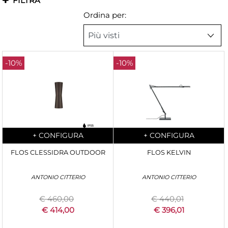
FILTRA
Ordina per:
-10%
-10%
Quantità
Quantità
+
CONFIGURA
+
CONFIGURA
FLOS CLESSIDRA OUTDOOR
FLOS KELVIN
ANTONIO CITTERIO
ANTONIO CITTERIO
€ 460,00
€ 440,01
€ 414,00
€ 396,01