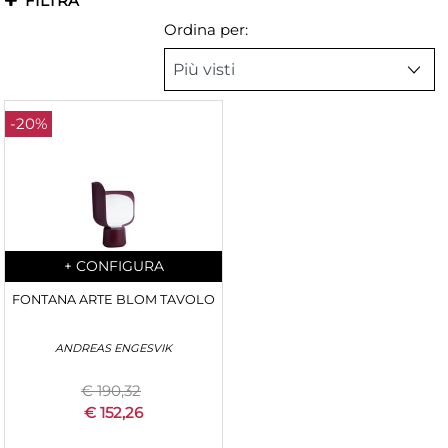
FILTRA
Ordina per:
-20%
Quantità
+
CONFIGURA
FONTANA ARTE BLOM TAVOLO
ANDREAS ENGESVIK
€ 190,32
€ 152,26