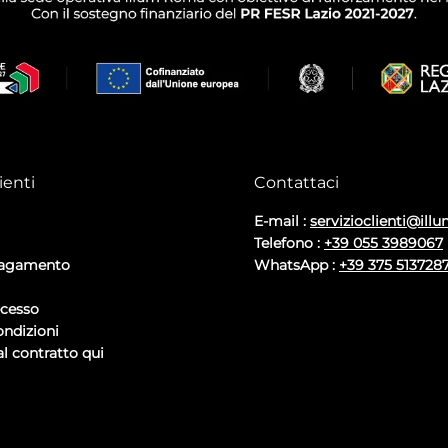
ienti
Contattaci
E-mail :
servizioclienti@illu
Telefono :
+39 055 3989067
pagamento
WhatsApp :
+39 375 513728
ecesso
ondizioni
l contratto qui