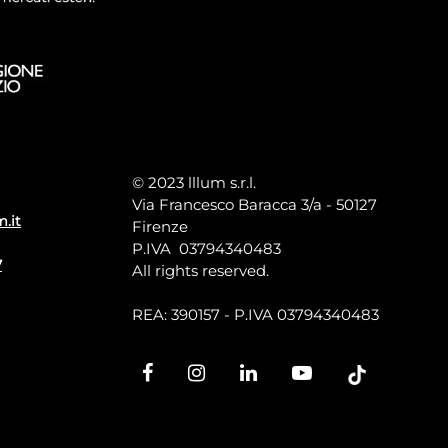
© 2023 lllum s.r.l.
Via Francesco Baracca 3/a - 50127
m.it
Firenze
P.IVA 03794340483
7
All rights reserved.
REA: 390157 - P.IVA 03794340483