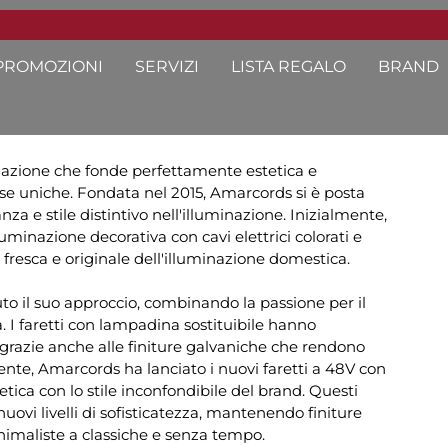
PROMOZIONI
SERVIZI
LISTA REGALO
BRAND
nazione che fonde perfettamente estetica e
se uniche. Fondata nel 2015, Amarcords si è posta
nza e stile distintivo nell'illuminazione. Inizialmente,
luminazione decorativa con cavi elettrici colorati e
fresca e originale dell'illuminazione domestica.
to il suo approccio, combinando la passione per il
. I faretti con lampadina sostituibile hanno
, grazie anche alle finiture galvaniche che rendono
nte, Amarcords ha lanciato i nuovi faretti a 48V con
tica con lo stile inconfondibile del brand. Questi
nuovi livelli di sofisticatezza, mantenendo finiture
imaliste a classiche e senza tempo.