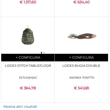
€ 1.317,60
€ 634,40
Quantità
Quantità
+
CONFIGURA
+
CONFIGURA
LODES STITCH TABLEFLOOR
LODES BUGIA DOUBLE
ESTUDI{H}AC
ANDREA TOSETTO
€ 364,78
€ 541,68
Mostra altri risultati