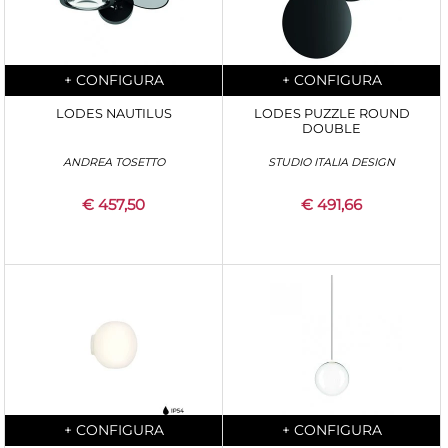
Quantità
Quantità
+
CONFIGURA
+
CONFIGURA
LODES NAUTILUS
LODES PUZZLE ROUND
DOUBLE
ANDREA TOSETTO
STUDIO ITALIA DESIGN
€ 457,50
€ 491,66
Quantità
Quantità
+
CONFIGURA
+
CONFIGURA