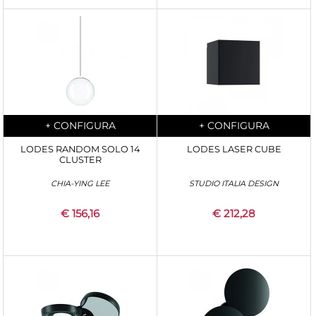
Quantità
Quantità
+
CONFIGURA
+
CONFIGURA
LODES RANDOM SOLO 14
LODES LASER CUBE
CLUSTER
CHIA-YING LEE
STUDIO ITALIA DESIGN
€ 156,16
€ 212,28