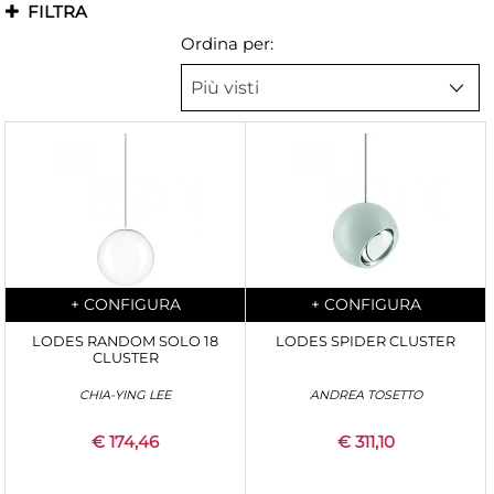
FILTRA
Ordina per:
Quantità
Quantità
+
CONFIGURA
+
CONFIGURA
LODES RANDOM SOLO 18
LODES SPIDER CLUSTER
CLUSTER
CHIA-YING LEE
ANDREA TOSETTO
€ 174,46
€ 311,10