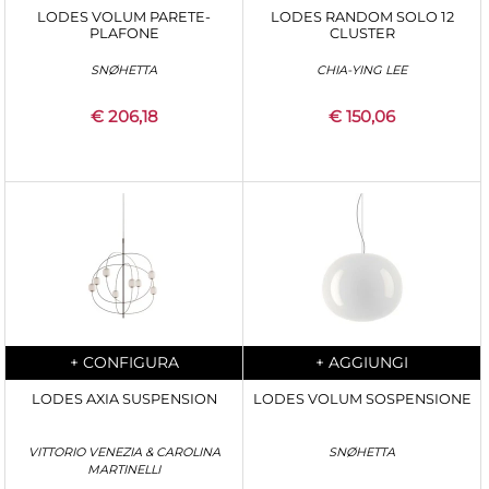
LODES VOLUM PARETE-
LODES RANDOM SOLO 12
PLAFONE
CLUSTER
SNØHETTA
CHIA-YING LEE
€ 206,18
€ 150,06
Quantità
Quantità
+
CONFIGURA
+
AGGIUNGI
LODES AXIA SUSPENSION
LODES VOLUM SOSPENSIONE
VITTORIO VENEZIA & CAROLINA
SNØHETTA
MARTINELLI