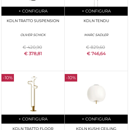
Quantità
Quantità
+
CONFIGURA
+
CONFIGURA
KDLN TRATTO SUSPENSION
KDLN TENDU
OLIVER SCHICK
MARC SADLER
€ 420,90
€ 829,60
€ 378,81
€ 746,64
-10%
-10%
Quantità
Quantità
+
CONFIGURA
+
CONFIGURA
KDLN TRATTO FLOOR
KDLN KUSHI CEILING