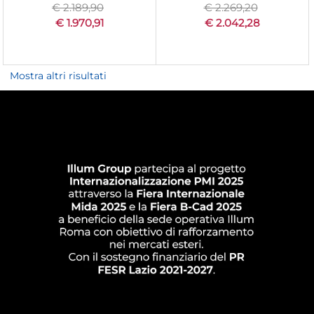
€ 2.189,90
€ 2.269,20
€ 1.970,91
€ 2.042,28
Mostra altri risultati