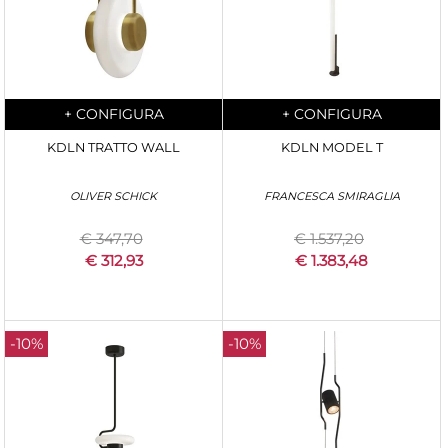
Quantità
Quantità
+
CONFIGURA
+
CONFIGURA
KDLN TRATTO WALL
KDLN MODEL T
OLIVER SCHICK
FRANCESCA SMIRAGLIA
€ 347,70
€ 1.537,20
€ 312,93
€ 1.383,48
-10%
-10%