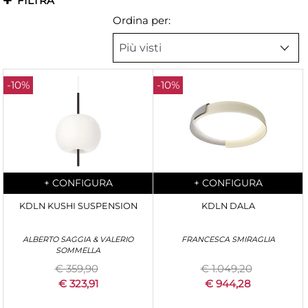
FILTRA
Ordina per:
-10%
-10%
Quantità
Quantità
+
CONFIGURA
+
CONFIGURA
KDLN KUSHI SUSPENSION
KDLN DALA
ALBERTO SAGGIA & VALERIO
FRANCESCA SMIRAGLIA
SOMMELLA
€ 359,90
€ 1.049,20
€ 323,91
€ 944,28