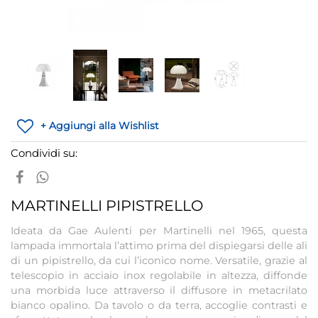
+ Aggiungi alla Wishlist
Condividi su:
MARTINELLI PIPISTRELLO
Ideata da Gae Aulenti per Martinelli nel 1965, questa
lampada immortala l’attimo prima del dispiegarsi delle ali
di un pipistrello, da cui l’iconico nome. Versatile, grazie al
telescopio in acciaio inox regolabile in altezza, diffonde
una morbida luce attraverso il diffusore in metacrilato
bianco opalino. Da tavolo o da terra, accoglie contrasti e