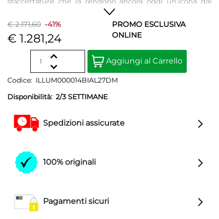
sfaccettature che la rendono ancora oggi un’icona dal
fascino senza tempo. Con pomello e base disponibili in
tante finiture diverse, Pipistrello è disponibile con
€ 2.171,60
-41%
PROMO ESCLUSIVA
attacco E14 o led integrato.
ONLINE
€ 1.281,24
Quantità
Aggiungi al Carrello
Codice:
ILLUM000014BIAL27DM
Disponibilità:
2/3 SETTIMANE
Spedizioni assicurate
100% originali
Pagamenti sicuri