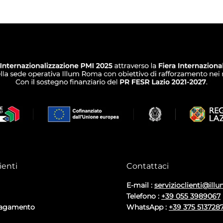
ienti
Contattaci
E-mail :
servizioclienti@illu
Telefono :
+39 055 3989067
pagamento
WhatsApp :
+39 375 513728