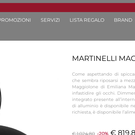
PROMOZIONI
SERVIZI
LISTA REGALO
BRAND
MARTINELLI MA
Come aspettando di spicca
che sembra riposarsi a mezz’a
Maggiolone di Emiliana Mar
infastidire gli occhi. Dimmer
integrato presente all’intern
di alluminio è disponibile ne
richiesta, è disponibile l’alim
€ 819,
€ 1.024,80
-20%