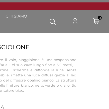
CHI SIAMO
0
GGIOLONE
re il volo, Maggiolone è una sospensione
ria. Col suo cavo lungo fino a 3,5 metri, il
tinelli scherma e diffonde la luce, senza
abile, riflette una luce diffusa grazie al led
o del diffusore opalino bianco. La struttura
lle finiture bianco, nero, verde o giallo. Su
entatore triac.
84