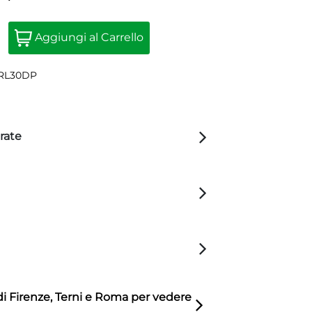
Quantità
Aggiungi al Carrello
RL30DP
rate
di Firenze, Terni e Roma per vedere