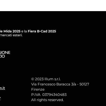
© 2023 lllum s.r.l.
Via Francesco Baracca 3/a - 50127
m.it
Firenze
P.IVA 03794340483
7
All rights reserved.