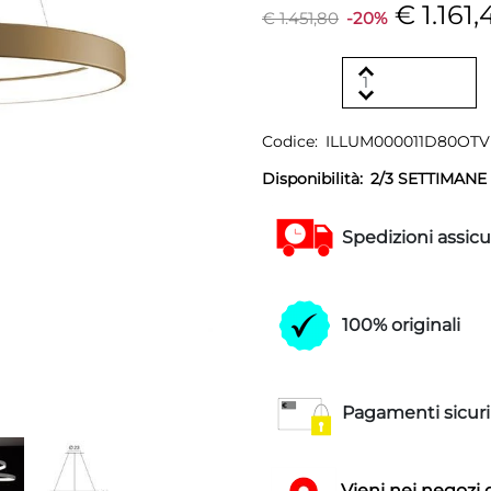
€ 1.161,
€ 1.451,80
-20%
Codice:
ILLUM000011D80OT
Disponibilità:
2/3 SETTIMANE
Spedizioni assicu
100% originali
Pagamenti sicuri
Vieni nei negozi 