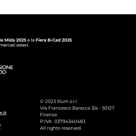
© 2023 lllum s.r.l.
Via Francesco Baracca 3/a - 50127
m.it
Firenze
P.IVA 03794340483
7
All rights reserved.