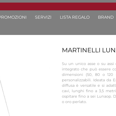
PROMOZIONI
SERVIZI
LISTA REGALO
BRAND
MARTINELLI LU
Su un unico asse o su assi 
integrato che può essere co
dimensioni (50, 80 o 120 
personalizzabili. Ideata da 
diffusa è versatile e si adat
cavi, lunghi fino a 3,5 met
ospitare fino a sei Lunaop. D
o oro perlato.