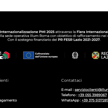
ienti
Contattaci
E-mail :
servizioclienti@illu
Telefono :
+39 055 3989067
pagamento
WhatsApp :
+39 375 513728