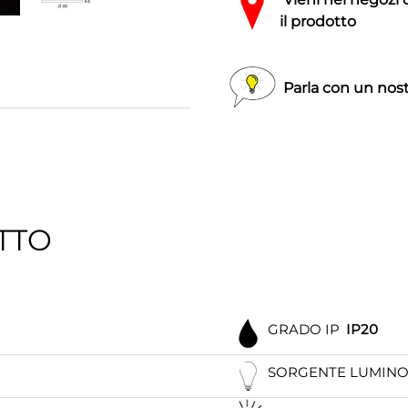
il prodotto
Parla con un nost
TTO
GRADO IP
IP20
SORGENTE LUMIN