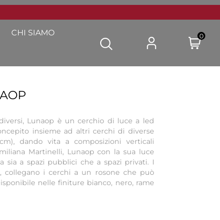
CHI SIAMO
0
NAOP
diversi, Lunaop è un cerchio di luce a led
ncepito insieme ad altri cerchi di diverse
cm), dando vita a composizioni verticali
Emiliana Martinelli, Lunaop con la sua luce
ta sia a spazi pubblici che a spazi privati. I
ri, collegano i cerchi a un rosone che può
isponibile nelle finiture bianco, nero, rame