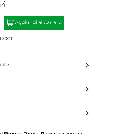
44
Quantità
Aggiungi al Carrello
VL30OF
rate
di Firenze, Terni e Roma per vedere