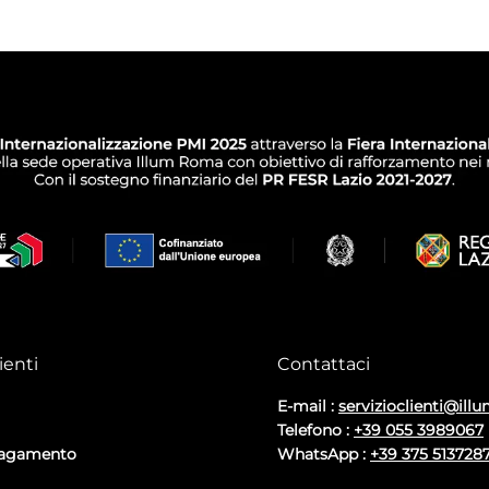
ienti
Contattaci
E-mail :
servizioclienti@illu
Telefono :
+39 055 3989067
pagamento
WhatsApp :
+39 375 513728