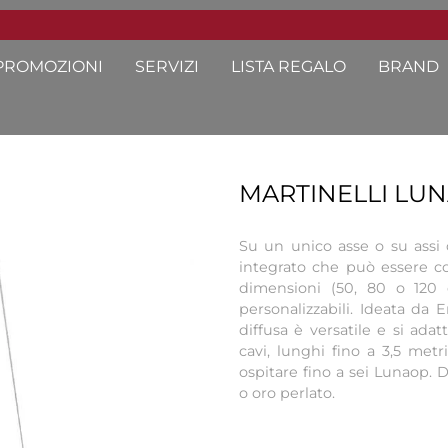
PROMOZIONI
SERVIZI
LISTA REGALO
BRAND
MARTINELLI LU
Su un unico asse o su assi 
integrato che può essere co
dimensioni (50, 80 o 120 
personalizzabili. Ideata da 
diffusa è versatile e si adat
cavi, lunghi fino a 3,5 met
ospitare fino a sei Lunaop. D
o oro perlato.