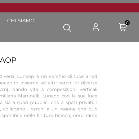
CHI SIAMO
0
NAOP
diversi, Lunaop è un cerchio di luce a led
ncepito insieme ad altri cerchi di diverse
cm), dando vita a composizioni verticali
Emiliana Martinelli, Lunaop con la sua luce
ta sia a spazi pubblici che a spazi privati. I
ri, collegano i cerchi a un rosone che può
isponibile nelle finiture bianco, nero, rame