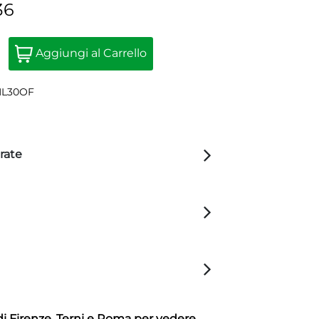
36
Quantità
Aggiungi al Carrello
ML30OF
rate
di Firenze, Terni e Roma per vedere