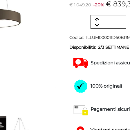
€ 839,
€ 1.049,20
-20%
Codice:
ILLUM000011D50BR
Disponibilità:
2/3 SETTIMANE
Spedizioni assicu
100% originali
Pagamenti sicuri
Vieni nei negozi 