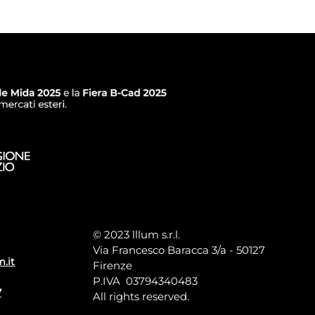
© 2023 lllum s.r.l.
Via Francesco Baracca 3/a - 50127
m.it
Firenze
P.IVA 03794340483
7
All rights reserved.