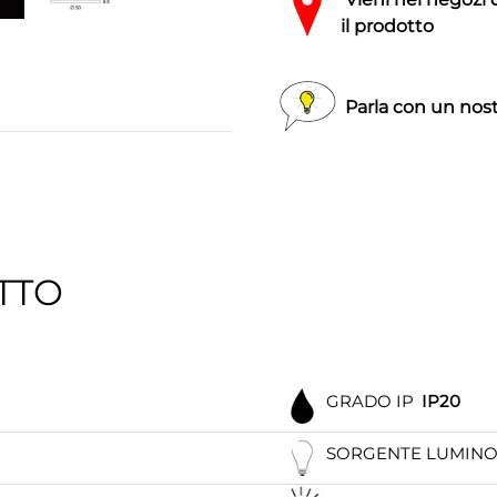
il prodotto
Parla con un nost
TTO
GRADO IP
IP20
SORGENTE LUMIN