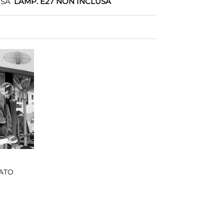
OSA
LAMP. E27 NON INCLUSA
ATO