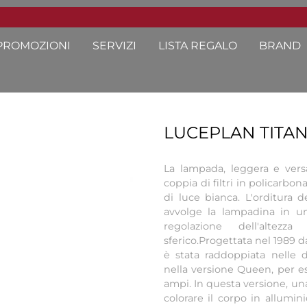
PROMOZIONI
SERVIZI
LISTA REGALO
BRAND
LUCEPLAN TITAN
La lampada, leggera e versa
coppia di filtri in policarb
di luce bianca. L'orditura d
avvolge la lampadina in u
regolazione dell'altez
sferico.Progettata nel 1989 
è stata raddoppiata nelle d
nella versione Queen, per es
ampi. In questa versione, una
colorare il corpo in allumin