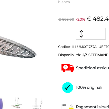
bianca.
€ 482,
€ 603,00
-20%
Codice:
ILLUM001737ALUE27
Disponibilità:
2/3 SETTIMANE
Spedizioni assicu
100% originali
Pagamenti sicuri