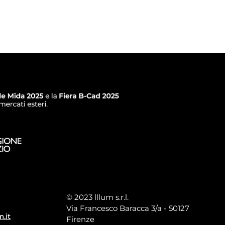
© 2023 lllum s.r.l.
Via Francesco Baracca 3/a - 50127
m.it
Firenze