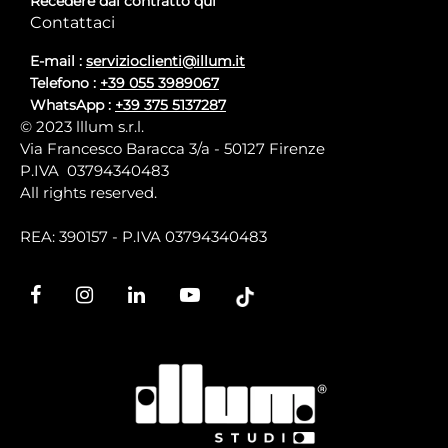
Recedere dal contratto qui
Contattaci
E-mail :
servizioclienti@illum.it
Telefono :
+39 055 3989067
WhatsApp :
+39 375 5137287
© 2023 lllum s.r.l.
Via Francesco Baracca 3/a - 50127 Firenze
P.IVA 03794340483
All rights reserved.
REA: 390157 - P.IVA 03794340483