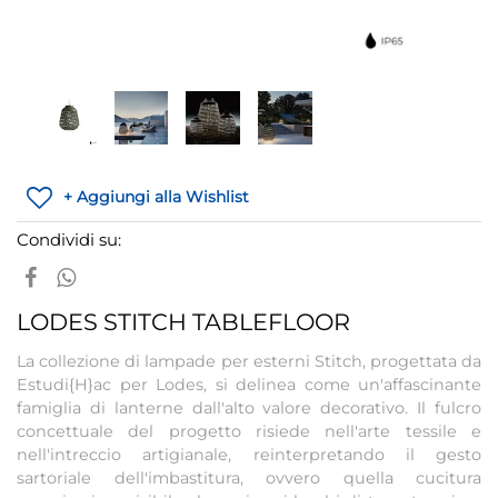
+ Aggiungi alla Wishlist
Condividi su:
LODES STITCH TABLEFLOOR
La collezione di lampade per esterni Stitch, progettata da
Estudi{H}ac per Lodes, si delinea come un'affascinante
famiglia di lanterne dall'alto valore decorativo. Il fulcro
concettuale del progetto risiede nell'arte tessile e
nell'intreccio artigianale, reinterpretando il gesto
sartoriale dell'imbastitura, ovvero quella cucitura