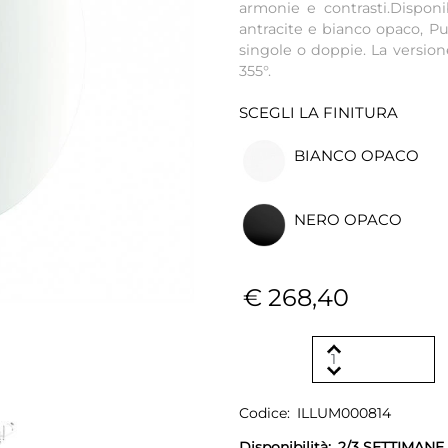
armonie e contrasti.Disponi
antracite e bianco opaco, Pu
singole o doppie. La version
355°.
SCEGLI LA FINITURA
BIANCO OPACO
NERO OPACO
€ 268,40
Codice:
ILLUM000814
Disponibilità:
2/3 SETTIMANE