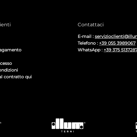
ienti
Contattaci
E-mail :
servizioclienti@illu
Telefono :
+39 055 3989067
pagamento
WhatsApp :
+39 375 513728
ecesso
ondizioni
l contratto qui