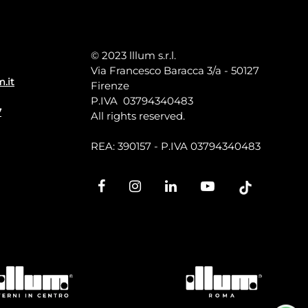
© 2023 lllum s.r.l.
Via Francesco Baracca 3/a - 50127
m.it
Firenze
P.IVA 03794340483
7
All rights reserved.
REA: 390157 - P.IVA 03794340483