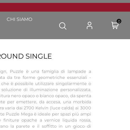
CHI SIAMO
0
ROUND SINGLE
sign, Puzzle è una famiglia di lampade a
zzata da tre forme geometriche essenziali -
 che è possibile utilizzare singolarmente o
soluzione di illuminazione personalizzata.
initura nero opaco o bianco opaco, da spenta
ete per emettere, da accesa, una morbida
ra varia dai 2700 Kelvin (luce calda) ai 3000
ante Puzzle Mega è ideale per spazi più ampi
e finiture opache a vernice liquida rossa,
ano la parete e il soffitto in un gioco di