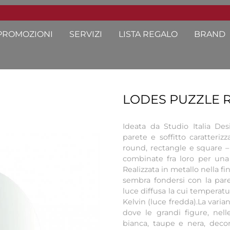
PROMOZIONI
SERVIZI
LISTA REGALO
BRAND
LODES PUZZLE 
Ideata da Studio Italia De
parete e soffitto caratteri
round, rectangle e square –
combinate fra loro per una 
Realizzata in metallo nella f
sembra fondersi con la par
luce diffusa la cui temperatu
Kelvin (luce fredda).La vari
dove le grandi figure, nell
bianca, taupe e nera, decor