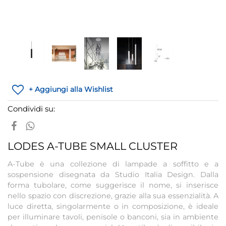
+ Aggiungi alla Wishlist
Condividi su:
LODES A-TUBE SMALL CLUSTER
A-Tube è una collezione di lampade a soffitto e a
sospensione disegnata da Studio Italia Design. Dalla
forma tubolare, come suggerisce il nome, si inserisce
nello spazio con discrezione, grazie alla sua essenzialità. A
luce diretta, singolarmente o in composizione, è ideale
per illuminare tavoli, penisole o banconi, sia in ambiente