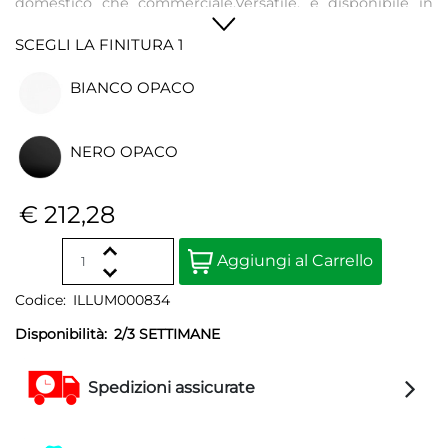
domestico che commerciale.Versatile, è disponibile in
varie dimensioni- mini, small, medium e large - e in tre
SCEGLI LA FINITURA 1
diverse finiture.
BIANCO OPACO
NERO OPACO
€ 212,28
Quantità
Aggiungi al Carrello
Codice:
ILLUM000834
Disponibilità:
2/3 SETTIMANE
Spedizioni assicurate