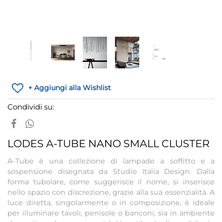
+ Aggiungi alla Wishlist
Condividi su:
LODES A-TUBE NANO SMALL CLUSTER
A-Tube è una collezione di lampade a soffitto e a
sospensione disegnata da Studio Italia Design. Dalla
forma tubolare, come suggerisce il nome, si inserisce
nello spazio con discrezione, grazie alla sua essenzialità. A
luce diretta, singolarmente o in composizione, è ideale
per illuminare tavoli, penisole o banconi, sia in ambiente