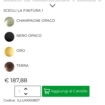
domestico che commerciale.Versatile, è disponibile in
varie dimensioni- mini, small, medium e large - e in tre
SCEGLI LA FINITURA 1
diverse finiture.
CHAMPAGNE OPACO
NERO OPACO
ORO
TERRA
€ 187,88
Quantità
Aggiungi al Carrello
Codice:
ILLUM000837