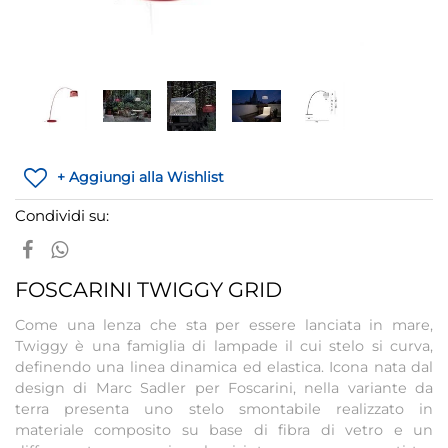
+ Aggiungi alla Wishlist
Condividi su:
FOSCARINI TWIGGY GRID
Come una lenza che sta per essere lanciata in mare,
Twiggy è una famiglia di lampade il cui stelo si curva,
definendo una linea dinamica ed elastica. Icona nata dal
design di Marc Sadler per Foscarini, nella variante da
terra presenta uno stelo smontabile realizzato in
materiale composito su base di fibra di vetro e un