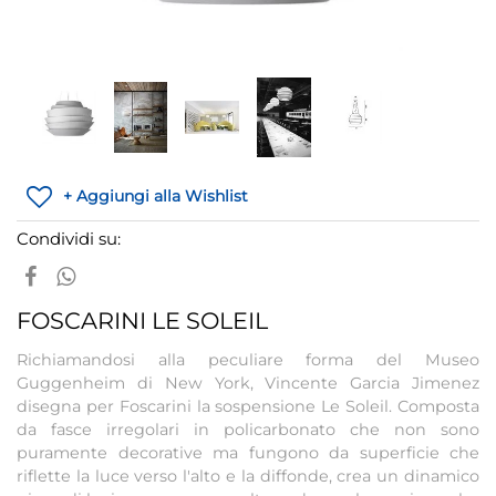
+ Aggiungi alla Wishlist
Condividi su:
FOSCARINI LE SOLEIL
Richiamandosi alla peculiare forma del Museo
Guggenheim di New York, Vincente Garcia Jimenez
disegna per Foscarini la sospensione Le Soleil. Composta
da fasce irregolari in policarbonato che non sono
puramente decorative ma fungono da superficie che
riflette la luce verso l'alto e la diffonde, crea un dinamico