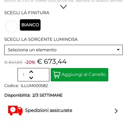
gioco di luci e come una scultura, decora lo spazio anche
da spenta.
SCEGLI LA FINITURA
BIANCO
SCEGLI LA SORGENTE LUMINOSA
Seleziona un elemento
€ 673,44
€ 841,80
-20%
Quantità
Aggiungi al Carrello
Codice:
ILLUM000582
Disponibilità:
2/3 SETTIMANE
Spedizioni assicurate