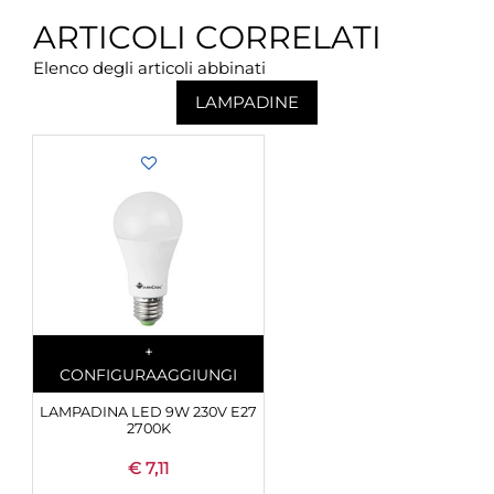
ARTICOLI CORRELATI
Elenco degli articoli abbinati
LAMPADINE
Quantità
+
CONFIGURA
AGGIUNGI
LAMPADINA LED 9W 230V E27
2700K
€ 7,11