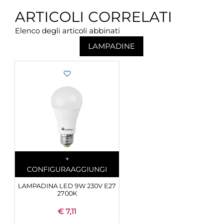
ARTICOLI CORRELATI
Elenco degli articoli abbinati
LAMPADINE
Quantità
+
CONFIGURA
AGGIUNGI
LAMPADINA LED 9W 230V E27
2700K
€ 7,11