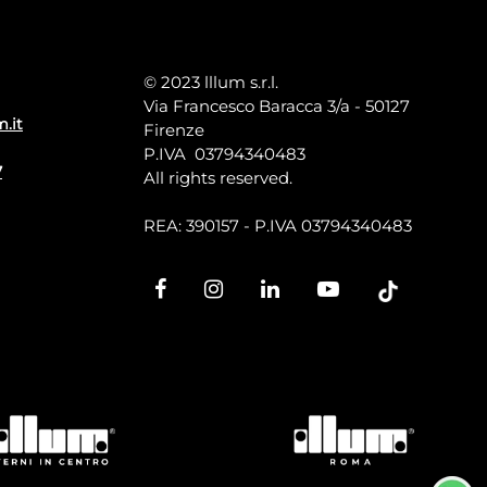
© 2023 lllum s.r.l.
Via Francesco Baracca 3/a - 50127
m.it
Firenze
P.IVA 03794340483
7
All rights reserved.
REA: 390157 - P.IVA 03794340483