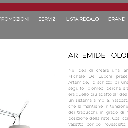
PROMOZIONI
SERVIZI
LISTA REGALO
BRAND
ARTEMIDE TOLO
Nell'idea di creare una l
Michele De Lucchi prese
Artemide, lo schizzo di u
seguito Tolomeo "perché e
era quello più adatto all’idea
un sistema a molla, nascosta
che la mantiene in tensione, 
dei trabucchi, in grado di m
posizione della rete. Così co
vasetto conico rovesciato,