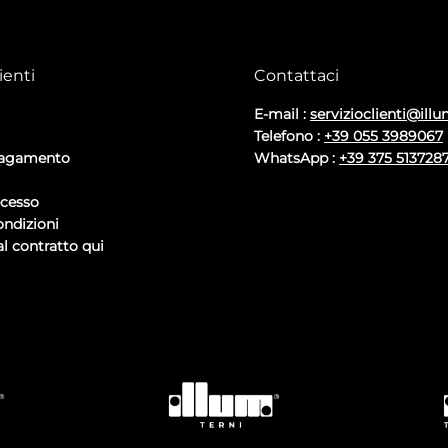
ienti
Contattaci
E-mail :
servizioclienti@illu
Telefono :
+39 055 3989067
pagamento
WhatsApp :
+39 375 513728
ecesso
ondizioni
l contratto qui