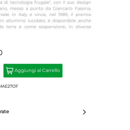
a di tecnologia frugale", con il suo design
ario, messo a punto da Giancarlo Fassina,
ade in Italy e vince, nel 1989, il premio
in alluminio lucidato, è disponibile anche
 da terra e come sospensione, in diverse
0
Quantità
Aggiungi al Carrello
2MAE27OF
rate