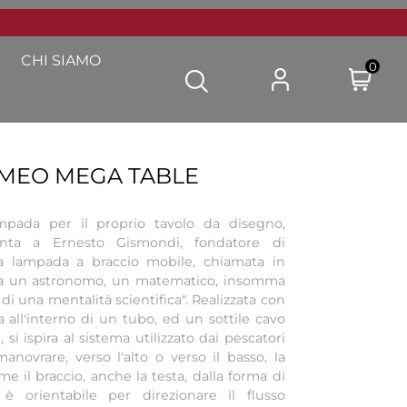
CHI SIAMO
0
MEO MEGA TABLE
ampada per il proprio tavolo da disegno,
nta a Ernesto Gismondi, fondatore di
na lampada a braccio mobile, chiamata in
ra un astronomo, un matematico, insomma
 di una mentalità scientifica". Realizzata con
 all'interno di un tubo, ed un sottile cavo
si ispira al sistema utilizzato dai pescatori
anovrare, verso l'alto o verso il basso, la
me il braccio, anche la testa, dalla forma di
 è orientabile per direzionare il flusso