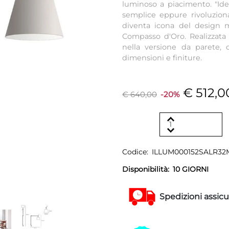
luminoso a piacimento. "Ide
semplice eppure rivoluzion
diventa icona del design m
Compasso d'Oro. Realizzata 
nella versione da parete,
dimensioni e finiture.
€ 512,0
€ 640,00
-20%
Codice:
ILLUM000152SALR3
Disponibilità:
10 GIORNI
Spedizioni assicu