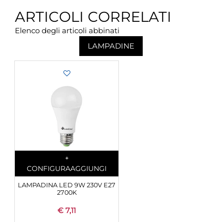
ARTICOLI CORRELATI
Elenco degli articoli abbinati
LAMPADINE
Quantità
+
CONFIGURA
AGGIUNGI
LAMPADINA LED 9W 230V E27
2700K
€ 7,11