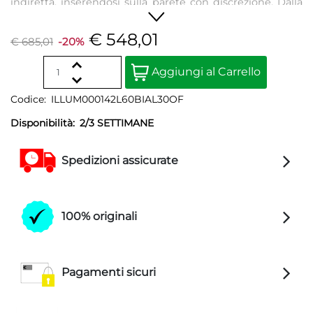
indiretta, inserendosi sulla parete con discrezione. Dalla
linea linea essenziale e sinuosa, è ideale per illuminare
spazi domestici ma anche strutture ricettive ed uffici.
€ 548,01
€ 685,01
-20%
Quantità
Aggiungi al Carrello
Codice:
ILLUM000142L60BIAL30OF
Disponibilità:
2/3 SETTIMANE
Spedizioni assicurate
100% originali
Pagamenti sicuri