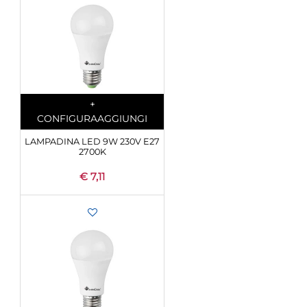
Quantità
+
CONFIGURA
AGGIUNGI
LAMPADINA LED 9W 230V E27
2700K
€ 7,11