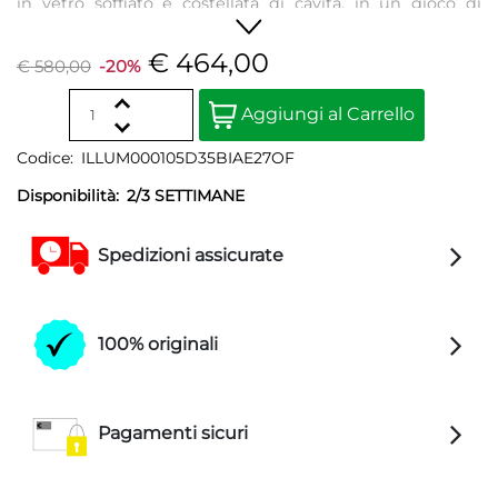
in vetro soffiato è costellata di cavità, in un gioco di
profondità che ricorda la forma del meteorite. Raffinata
ed elegante, diffonde una morbida luce.
€ 464,00
€ 580,00
-20%
Quantità
Aggiungi al Carrello
Codice:
ILLUM000105D35BIAE27OF
Disponibilità:
2/3 SETTIMANE
Spedizioni assicurate
100% originali
Pagamenti sicuri