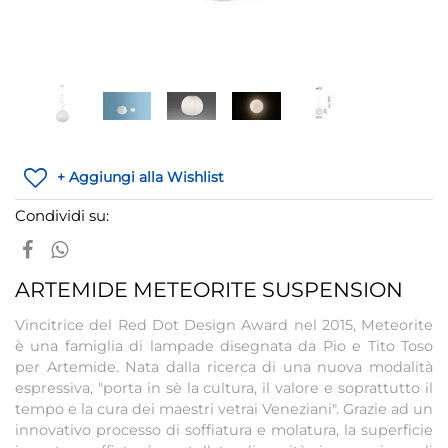
+ Aggiungi alla Wishlist
Condividi su:
ARTEMIDE METEORITE SUSPENSION
Vincitrice del Red Dot Design Award nel 2015, Meteorite
è una famiglia di lampade disegnata da Pio e Tito Toso
per Artemide. Nata dalla ricerca di una nuova modalità
espressiva, "porta in sè la cultura, il valore e soprattutto il
tempo e la cura dei maestri vetrai Veneziani". Grazie ad un
innovativo processo di soffiatura e molatura, la superficie