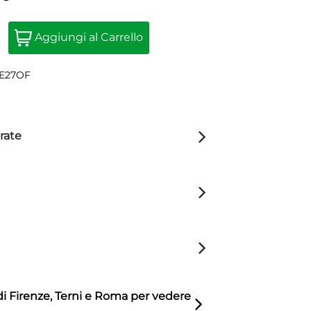
Quantità
Aggiungi al Carrello
E27OF
rate
di Firenze, Terni e Roma per vedere