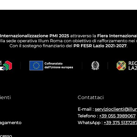
ienti
Contattaci
E-mail :
servizioclienti@illu
Telefono :
+39 055 3989067
pagamento
WhatsApp :
+39 375 513728
ecesso