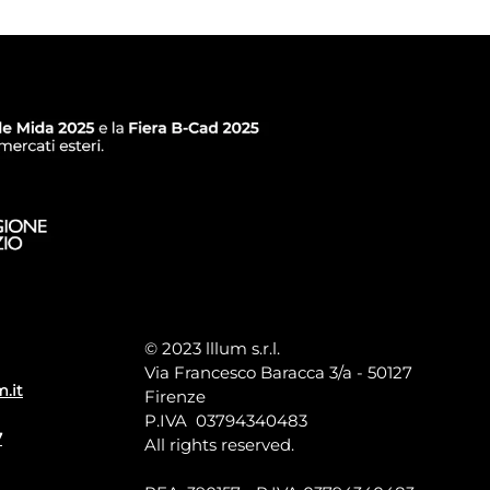
© 2023 lllum s.r.l.
Via Francesco Baracca 3/a - 50127
m.it
Firenze
P.IVA 03794340483
7
All rights reserved.