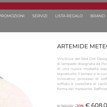
PROMOZIONI
SERVIZI
LISTA REGALO
BRAND
ARTEMIDE METEO
Vincitrice del Red Dot Desi
di lampade disegnata da Pio 
di una nuova modalità espre
soprattutto il tempo e la cur
innovativo processo di soff
soffiato è costellata di cavi
forma del meteorite. Raffina
€ 608,
€ 760,00
-20%