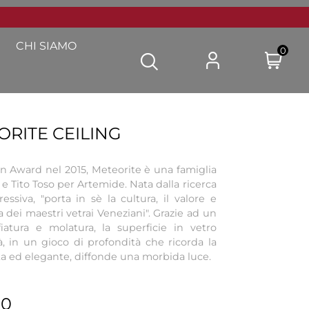
CHI SIAMO
0
RITE CEILING
gn Award nel 2015, Meteorite è una famiglia
e Tito Toso per Artemide. Nata dalla ricerca
ssiva, "porta in sè la cultura, il valore e
a dei maestri vetrai Veneziani". Grazie ad un
iatura e molatura, la superficie in vetro
tà, in un gioco di profondità che ricorda la
ta ed elegante, diffonde una morbida luce.
00