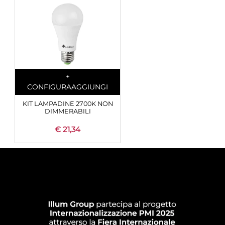
Quantità
+
CONFIGURA
AGGIUNGI
KIT LAMPADINE 2700K NON
DIMMERABILI
€ 21,34