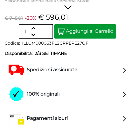
disponibile anche nella versione Mega.
€ 596,01
€ 745,01
-20%
Quantità
Aggiungi al Carrello
Codice:
ILLUM000063FLSCRPERE27OF
Disponibilità:
2/3 SETTIMANE
Spedizioni assicurate
100% originali
Pagamenti sicuri