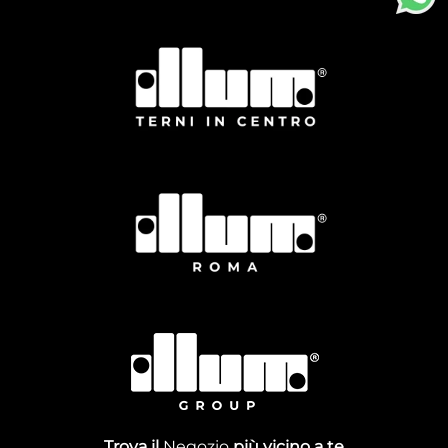
Trova il
Negozio
più vicino a te